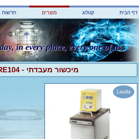
דף הבית
קטלוג
מוצרים
חדשות
day, in every place, every one of us.
מיכשור מעבדתי - Lauda RE104
Lauda